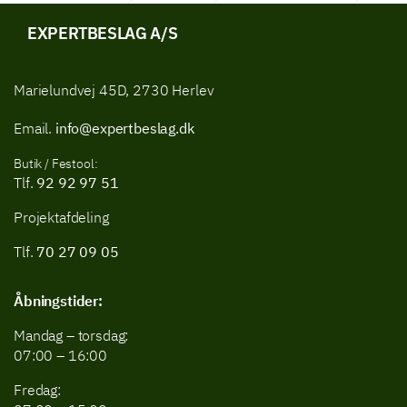
Skudrigler
EXPERTBESLAG A/S
Marielundvej 45D, 2730 Herlev
Email.
info@expertbeslag.dk
Butik / Festool:
Tlf.
92 92 97 51
Projektafdeling
Tlf.
70 27 09 05
Åbningstider:
Mandag – torsdag:
07:00 – 16:00
Fredag: