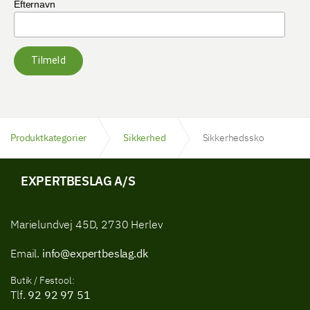
Efternavn
Tilmeld
Produktkategorier
Sikkerhed
Sikkerhedssko
EXPERTBESLAG A/S
Marielundvej 45D, 2730 Herlev
Email.
info@expertbeslag.dk
Butik / Festool:
Tlf.
92 92 97 51