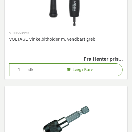
9-00553973
VOLTAGE Vinkelbitholder m. vendbart greb
Fra
Henter pris...
Læg i Kurv
stk