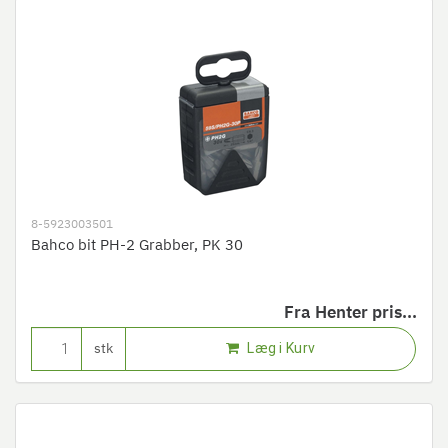
8-5923003501
Bahco bit PH-2 Grabber, PK 30
Fra
Henter pris...
Læg i Kurv
stk