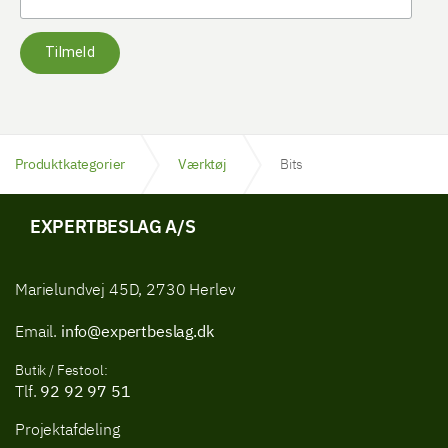
Tilmeld
Produktkategorier
Værktøj
Bits
EXPERTBESLAG A/S
Marielundvej 45D, 2730 Herlev
Email.
info@expertbeslag.dk
Butik / Festool:
Tlf.
92 92 97 51
Projektafdeling