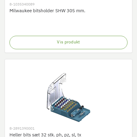
8-1035340089
Milwaukee bitsholder SHW 305 mm.
Vis produkt
8-2891390001
Heller bits sæt 32 stk. ph, pz, sl, tx