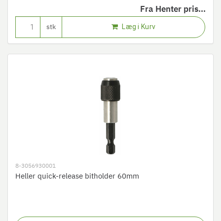
Fra
Henter pris...
Læg i Kurv
stk
8-3056930001
Heller quick-release bitholder 60mm