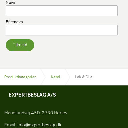
Navn
Efternavn
Tilmeld
Produktkategorier
Kemi
Lak & Olie
EXPERTBESLAG A/S
Marielundvej 45D, 2730 Herlev
Email.
info@expertbeslag.dk