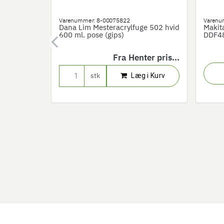
Varenummer:
8-00075822
Varenu
BQ-Plus
Dana Lim Mesteracrylfuge 502 hvid
Makit
600 ml. pose (gips)
DDF4
er pris...
Fra
Henter pris...
i Kurv
Læg i Kurv
stk