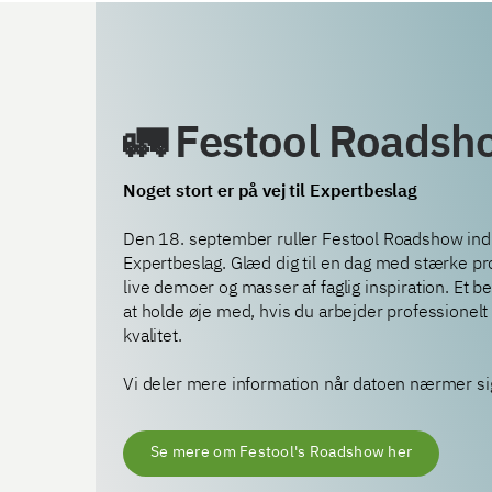
🚛 Festool Roads
Noget stort er på vej til Expertbeslag
Den 18. september ruller Festool Roadshow ind
Expertbeslag. Glæd dig til en dag med stærke pr
live demoer og masser af faglig inspiration. Et b
at holde øje med, hvis du arbejder professionel
kvalitet.
Vi deler mere information når datoen nærmer si
Se mere om Festool's Roadshow her