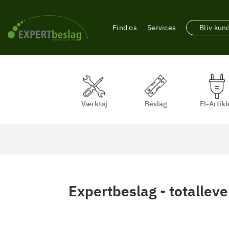
Find os
Services
Bliv kun
Værktøj
Beslag
El-Artikl
Expertbeslag - totallev