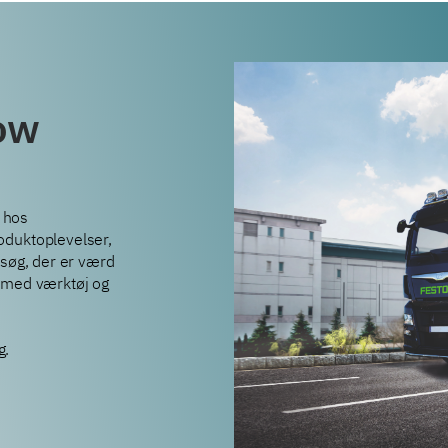
how
 hos
oduktoplevelser,
esøg, der er værd
t med værktøj og
g.