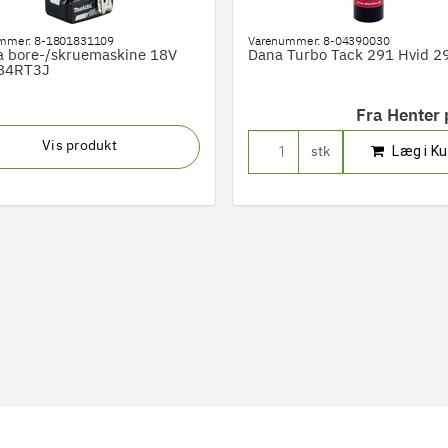
mmer:
8-1801831109
Varenummer:
8-04390030
a bore-/skruemaskine 18V
Dana Turbo Tack 291 Hvid 29
84RT3J
Fra
Henter p
Vis produkt
Læg i Ku
stk