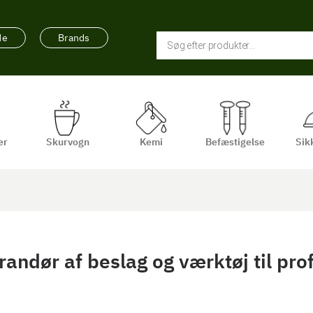
de
Brands
er
Skurvogn
Kemi
Befæstigelse
Sik
erandør af beslag og værktøj til pr