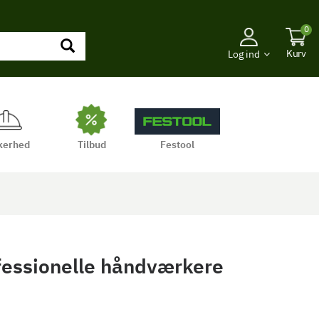
0
Kurv
Log ind
kerhed
Tilbud
Festool
ofessionelle håndværkere