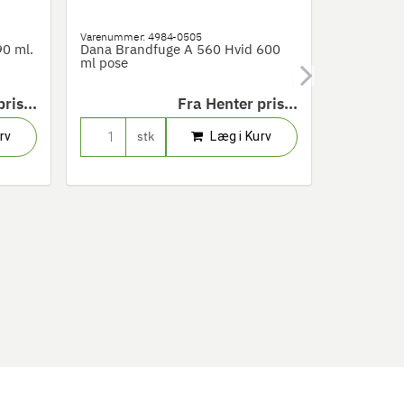
Varenummer:
4984-0505
Varenummer
0 ml.
Dana Brandfuge A 560 Hvid 600
Starmix s
ml pose
"H" m. hep
ris...
Fra
Henter pris...
rv
Læg i Kurv
stk