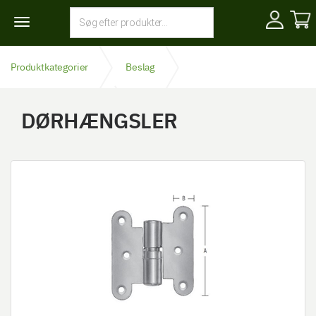
Toggle
navigation
Produktkategorier
Beslag
Hængsler & tilbehør
Dørhængsler
DØRHÆNGSLER