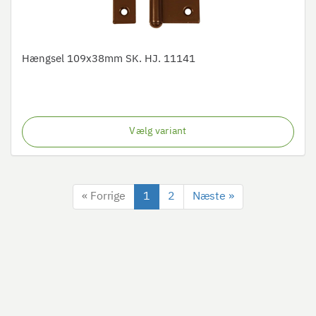
Hængsel 109x38mm SK. HJ. 11141
Vælg variant
« Forrige
1
2
Næste »