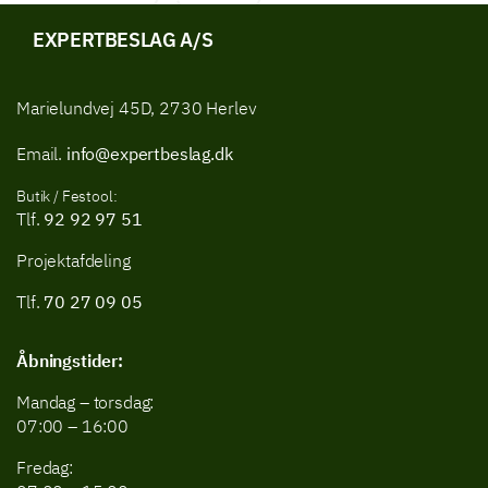
Hængsler & tilbehør
Dørhængsler
EXPERTBESLAG A/S
Marielundvej 45D, 2730 Herlev
Email.
info@expertbeslag.dk
Butik / Festool:
Tlf.
92 92 97 51
Projektafdeling
Tlf.
70 27 09 05
Åbningstider:
Mandag – torsdag:
07:00 – 16:00
Fredag: