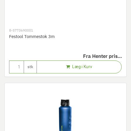
8-5773690001
Festool Tommestok 3m
Fra
Henter pris...
Læg i Kurv
stk