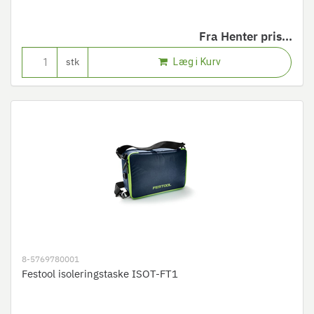
Fra
Henter pris...
Læg i Kurv
stk
8-5769780001
Festool isoleringstaske ISOT-FT1