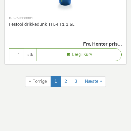
8-5769830001
Festool drikkedunk TFL-FT1 1,5L
Fra
Henter pris...
Læg i Kurv
stk
« Forrige
1
2
3
Næste »