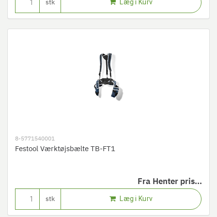
Læg i Kurv
stk
8-5771540001
Festool Værktøjsbælte TB-FT1
Fra
Henter pris...
Læg i Kurv
stk