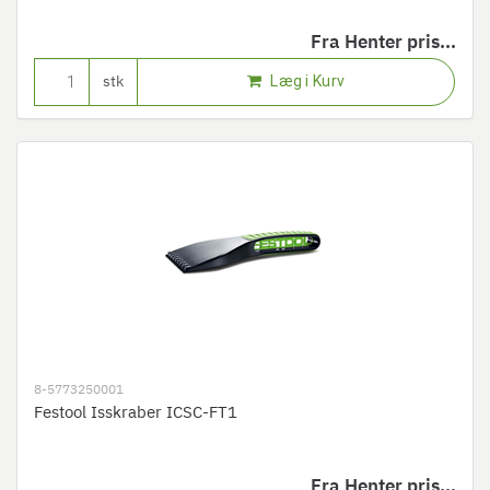
Fra
Henter pris...
Læg i Kurv
stk
8-5773250001
Festool Isskraber ICSC-FT1
Fra
Henter pris...