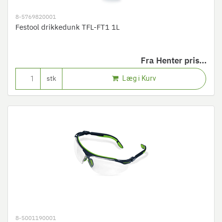
8-5769820001
Festool drikkedunk TFL-FT1 1L
Fra
Henter pris...
Læg i Kurv
stk
8-5001190001