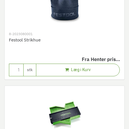
8-2023080001
Festool Strikhue
Fra
Henter pris...
Læg i Kurv
stk