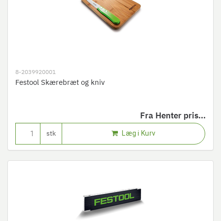
8-2039920001
Festool Skærebræt og kniv
Fra
Henter pris...
Læg i Kurv
stk