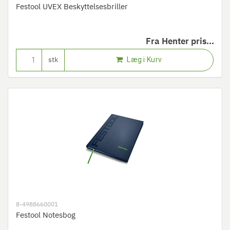
Festool UVEX Beskyttelsesbriller
Fra
Henter pris...
Læg i Kurv
stk
8-4988660001
Festool Notesbog