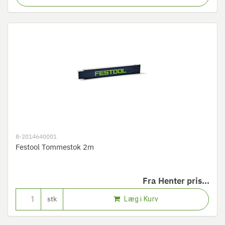
8-2014640001
Festool Tommestok 2m
Fra
Henter pris...
Læg i Kurv
stk