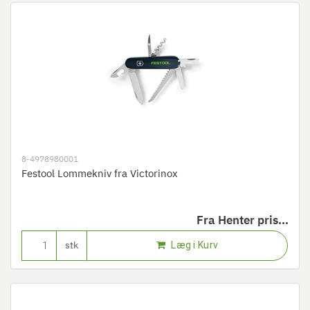
8-4978980001
Festool Lommekniv fra Victorinox
Fra
Henter pris...
Læg i Kurv
stk