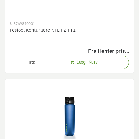
8-5769840001
Festool Konturlære KTL-FZ FT1
Fra
Henter pris...
Læg i Kurv
stk