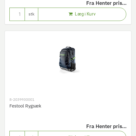
Fra
Henter pris...
Læg i Kurv
stk
8-2039930001
Festool Rygsæk
Fra
Henter pris...