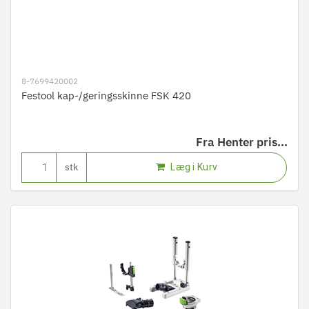
8-7699420002
Festool kap-/geringsskinne FSK 420
Fra
Henter pris...
Læg i Kurv
stk