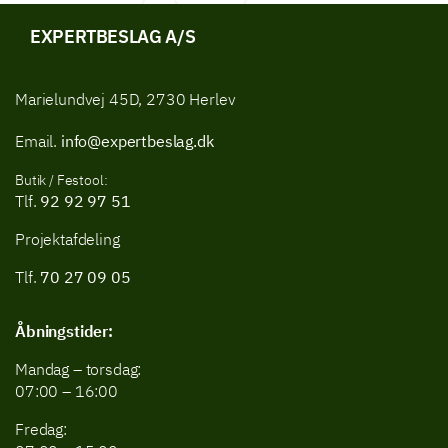
Tilbehør til El-Værktøj
Tilbehør til save
EXPERTBESLAG A/S
Marielundvej 45D, 2730 Herlev
Email.
info@expertbeslag.dk
Butik / Festool:
Tlf.
92 92 97 51
Projektafdeling
Tlf.
70 27 09 05
Åbningstider:
Mandag – torsdag:
07:00 – 16:00
Fredag: