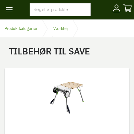
Toggle
navigation
Produktkategorier
Værktøj
Tilbehør til El-Værktøj
Tilbehør til save
TILBEHØR TIL SAVE