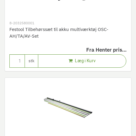
8-2032580001
Festool Tilbehørssæt til akku multiværktøj OSC-
AH/TA/AV-Set
Fra
Henter pris...
Læg i Kurv
stk