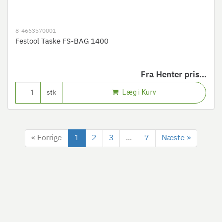
8-4663570001
Festool Taske FS-BAG 1400
Fra
Henter pris...
Læg i Kurv
stk
« Forrige
1
2
3
...
7
Næste »