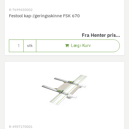
8-7699430002
Festool kap-/geringsskinne FSK 670
Fra
Henter pris...
Læg i Kurv
stk
8-4957170001