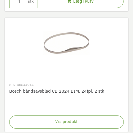
Læg i Kurv
stk
8-5140644914
Bosch båndsavsblad CB 2824 BIM, 24tpi, 2 stk
Vis produkt