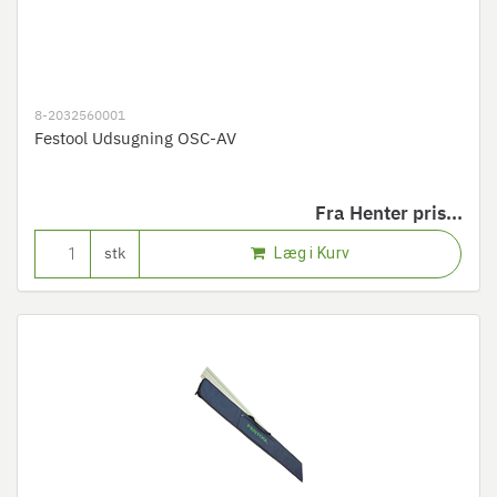
8-2032560001
Festool Udsugning OSC-AV
Fra
Henter pris...
Læg i Kurv
stk