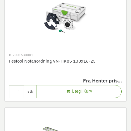
8-2001630001
Festool Notanordning VN-HK85 130x16-25
Fra
Henter pris...
Læg i Kurv
stk