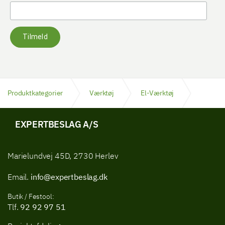
Tilmeld
Produktkategorier
Værktøj
El-Værktøj
Dykker- & hæftepistoler
EXPERTBESLAG A/S
Marielundvej 45D, 2730 Herlev
Email.
info@expertbeslag.dk
Butik / Festool:
Tlf.
92 92 97 51