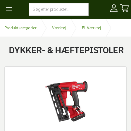
Toggle
navigation
Produktkategorier
Værktøj
El-Værktøj
Dykker- & hæftepistoler
DYKKER- & HÆFTEPISTOLER