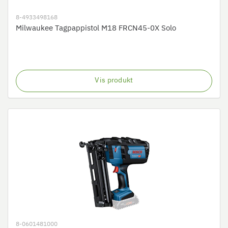
8-4933498168
Milwaukee Tagpappistol M18 FRCN45-0X Solo
Vis produkt
8-0601481000