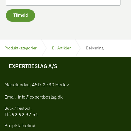
Tilmeld
Produktkategorier
El-Artikler
Belysning
EXPERTBESLAG A/S
Marielundvej 45D, 2730 Herlev
Email.
info@expertbeslag.dk
Butik / Festool:
Tlf.
92 92 97 51
Projektafdeling