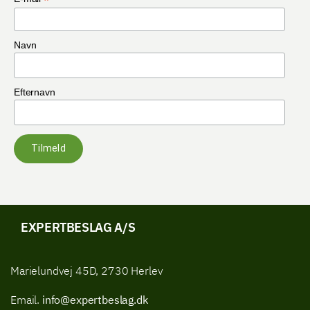
*
Navn
Efternavn
Tilmeld
EXPERTBESLAG A/S
Marielundvej 45D, 2730 Herlev
Email.
info@expertbeslag.dk