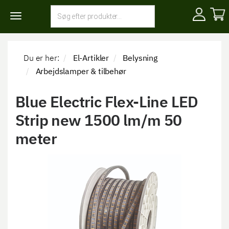
Toggle
navigation
Du er her:
El-Artikler
Belysning
Arbejdslamper & tilbehør
Blue Electric Flex-Line LED
Strip new 1500 lm/m 50
meter