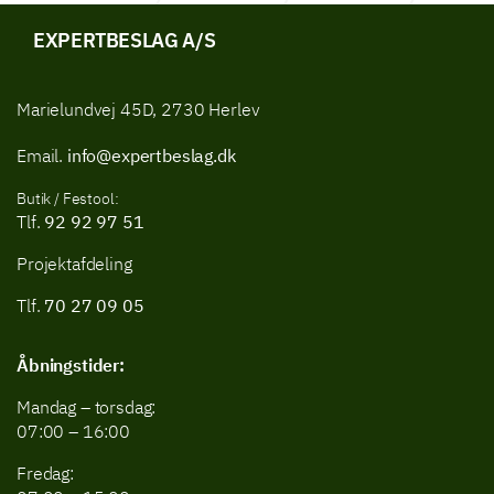
Lygter
EXPERTBESLAG A/S
Marielundvej 45D, 2730 Herlev
Email.
info@expertbeslag.dk
Butik / Festool:
Tlf.
92 92 97 51
Projektafdeling
Tlf.
70 27 09 05
Åbningstider:
Mandag – torsdag:
07:00 – 16:00
Fredag: