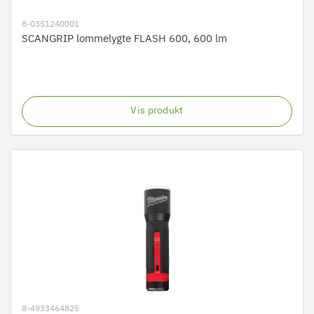
8-0351240001
SCANGRIP lommelygte FLASH 600, 600 lm
Vis produkt
8-4933464825