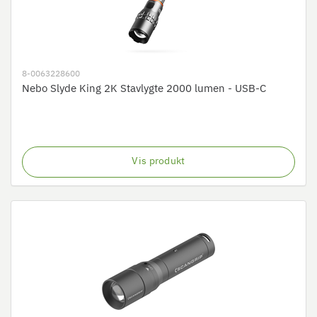
8-0063228600
Nebo Slyde King 2K Stavlygte 2000 lumen - USB-C
Vis produkt