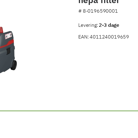
hepa filter
#
8-0196590001
Levering:
2-3 dage
EAN: 4011240019659