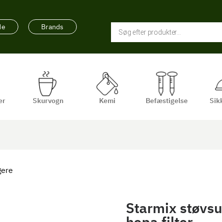
de
Brands
er
Skurvogn
Kemi
Befæstigelse
Sik
gere
Starmix støvs