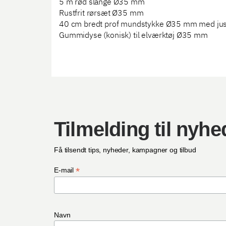
5 m rød slange Ø35 mm
Rustfrit rørsæt Ø35 mm
40 cm bredt prof mundstykke Ø35 mm med jus
Gummidyse (konisk) til elværktøj Ø35 mm
Tilmelding til nyh
Få tilsendt tips, nyheder, kampagner og tilbud
*
E-mail
Navn