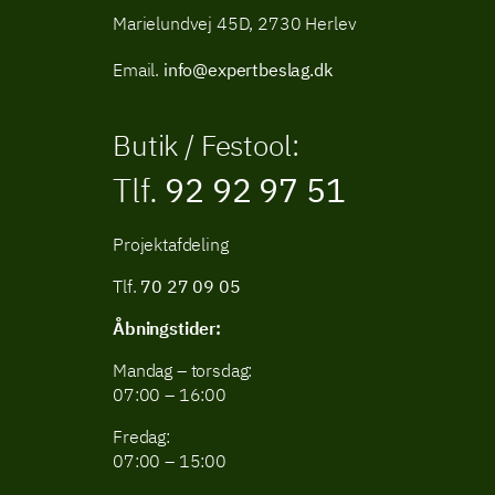
Marielundvej 45D, 2730 Herlev
Email.
info@expertbeslag.dk
Butik / Festool:
Tlf.
92 92 97 51
Projektafdeling
Tlf.
70 27 09 05
Åbningstider:
Mandag – torsdag:
07:00 – 16:00
Fredag:
07:00 – 15:00