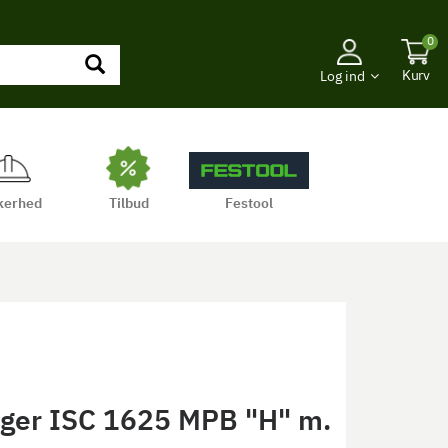
0
Kurv
Log ind
kerhed
Tilbud
Festool
uger ISC 1625 MPB "H" m.