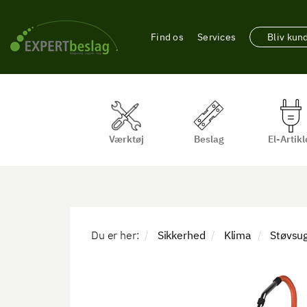
Find os
Services
Bliv kun
Værktøj
Beslag
El-Artikl
Du er her:
Sikkerhed
Klima
Støvsu