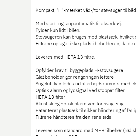
Kompakt, "H"-mærket våd-/tør støvsuger til både
Med start- og stopautomatik til elværktøj.
Fylder kun lidt i bilen.
Støvsugeren kan bruges med plastsæk, hvilket er
Filtrene optager ikke plads i beholderen, da de 
Leveres med HEPA 13 filtre.
Opfylder krav til byggeplads H-støvsugere
Glat beholder gør rengøringen lettere
Sugeluft kan ledes ud af arbejdsrummet med ek
Optisk alarm og lydsignal ved stoppet filter
HEPA 13 filter
Akustisk og optisk alarm ved for svagt sug
Patenteret plastsæk til sikker håndtering af farlig
Filtrene håndteres fra den rene side
Leveres som standard med MPB tilbehør (rød sl