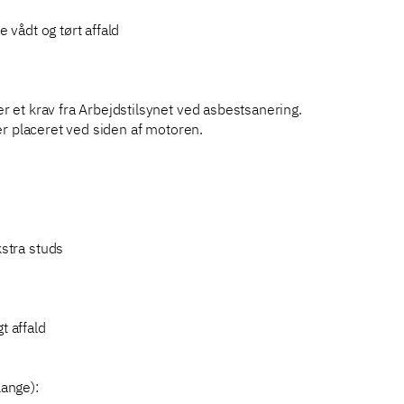
 vådt og tørt affald
 et krav fra Arbejdstilsynet ved asbestsanering.
er placeret ved siden af motoren.
stra studs
t affald
ange):