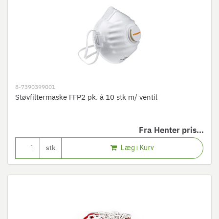
8-7390399001
Støvfiltermaske FFP2 pk. á 10 stk m/ ventil
Fra
Henter pris...
Læg i Kurv
stk