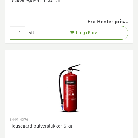
Festool cyklon CT-VA-20
Fra
Henter pris...
Læg i Kurv
stk
6449-4076
Housegard pulverslukker 6 kg