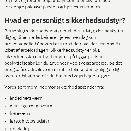
regntøj, og førstehjælpsudstyr som øjenskyllemiddel,
førstehjælpskasse plaster og hjertestarter m.m.
Hvad er personligt sikkerhedsudstyr?
Personligt sikkerhedsudstyr er alt det udstyr, der beskytter
dig og dine medarbejdere i jeres hverdag som
professionelle håndværkere mod de risici der kan opstå i
løbet af arbejdsdagen. Sikkerhedsudstyr er bl.a.
sikkerhedssko der bør benyttes på byggepladser,
beskyttelsesbriller du anvender ved svejsearbejde, og det
er også åndedrætsværn samt reflekstøj der synliggør dig
over for bilisterne når du har med vejarbejde at gøre.
Vores sortiment indenfor sikkerhed spænder fra:
åndedrætsværn
øjen- og ansigtsværn
høreværn
førstehjælps udstyr
reflekstøj