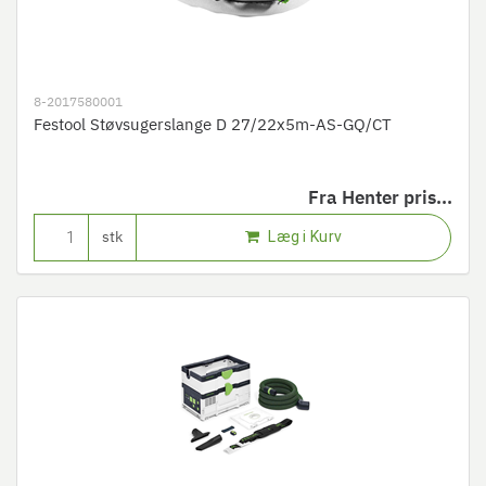
8-2017580001
Festool Støvsugerslange D 27/22x5m-AS-GQ/CT
Fra
Henter pris...
Læg i Kurv
stk