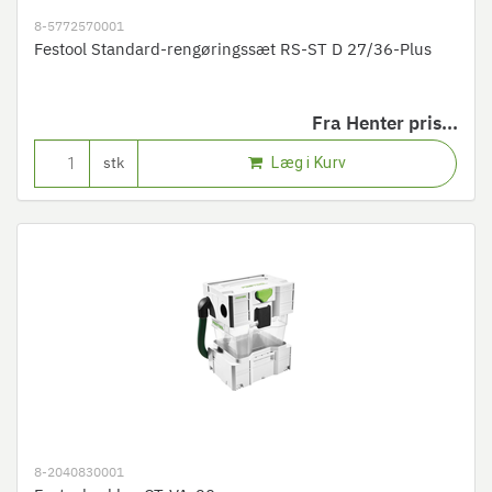
8-5772570001
Festool Standard-rengøringssæt RS-ST D 27/36-Plus
Fra
Henter pris...
Læg i Kurv
stk
8-2040830001