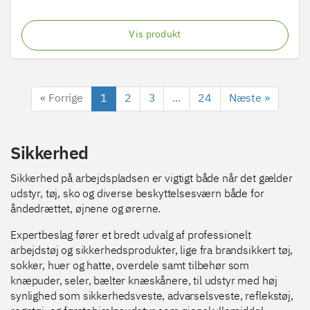
Vis produkt
« Forrige
1
2
3
...
24
Næste »
Sikkerhed
Sikkerhed på arbejdspladsen er vigtigt både når det gælder
udstyr, tøj, sko og diverse beskyttelsesværn både for
åndedrættet, øjnene og ørerne.
Expertbeslag fører et bredt udvalg af professionelt
arbejdstøj og sikkerhedsprodukter, lige fra brandsikkert tøj,
sokker, huer og hatte, overdele samt tilbehør som
knæpuder, seler, bælter knæskånere, til udstyr med høj
synlighed som sikkerhedsveste, advarselsveste, reflekstøj,