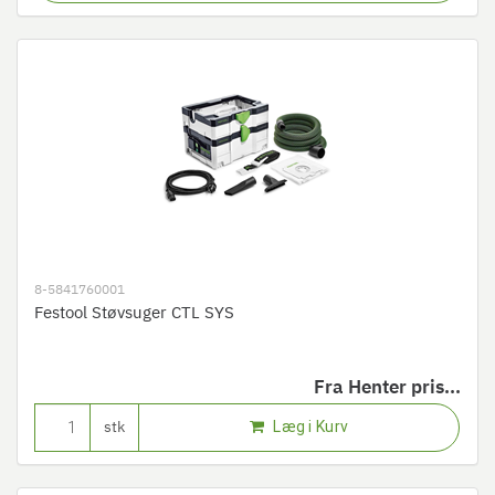
8-5841760001
Festool Støvsuger CTL SYS
Fra
Henter pris...
Læg i Kurv
stk