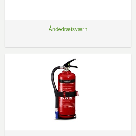
Åndedrætsværn