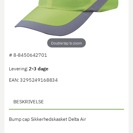
Double tap to zoom
#
8-8450642701
Levering:
2-3 dage
EAN: 3295249168834
BESKRIVELSE
Bump cap Sikkerhedskasket Delta Air