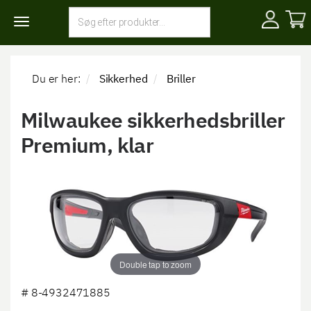
Toggle
navigation
Du er her:
Sikkerhed
Briller
Milwaukee sikkerhedsbriller
Premium, klar
Double tap to zoom
#
8-4932471885