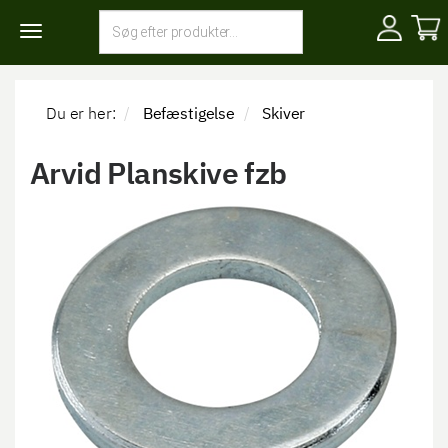
Toggle
navigation
Du er her:
Befæstigelse
Skiver
Arvid Planskive fzb