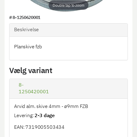
Double tap to zoom
#
8-1250620001
Beskrivelse
Planskive fzb
Vælg variant
8-
1250420001
Arvid alm. skive 4mm - ø9mm FZB
Levering:
2-3 dage
EAN: 7319005503434