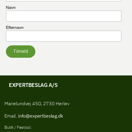
Navn
Efternavn
Tilmeld
EXPERTBESLAG A/S
Marielundvej 45D, 2730 Herlev
Email.
info@expertbeslag.dk
Butik / Festool: