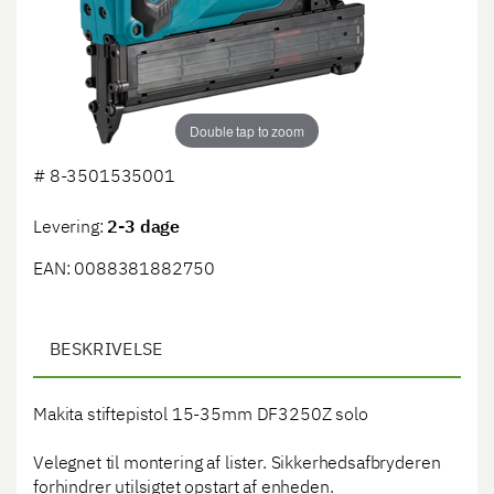
Double tap to zoom
#
8-3501535001
Levering:
2-3 dage
EAN: 0088381882750
BESKRIVELSE
Makita stiftepistol 15-35mm DF3250Z solo
Velegnet til montering af lister. Sikkerhedsafbryderen
forhindrer utilsigtet opstart af enheden.