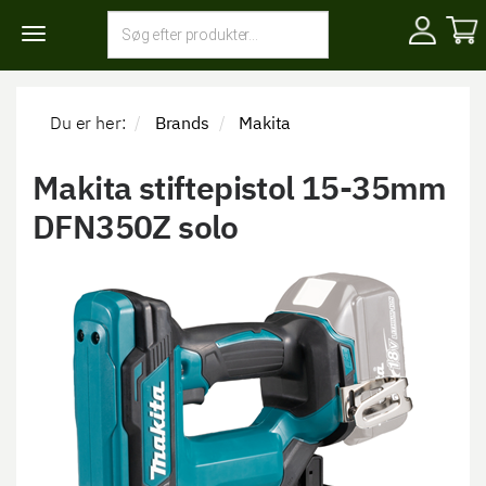
Toggle
navigation
Du er her:
Brands
Makita
Makita stiftepistol 15-35mm
DFN350Z solo